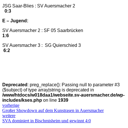
JSG Saar-Blies : SV Auersmacher 2
0:3
E – Jugend:
SV Auersmacher 2 : SF 05 Saarbrücken
1:6
SV Auersmacher 3 : SG Quierschied 3
6:2
Deprecated
: preg_replace(): Passing null to parameter #3
($subject) of type array|string is deprecated in
/www/htdocs/w018daa1/webseite.sv-auersmacher.de/wp-
includes/kses.php
on line
1939
vorherige
Großer Showdown auf dem Kunstrasen in Auersmacher
weitere
SVA dominiert in Bischmisheim und gewinnt 4:0