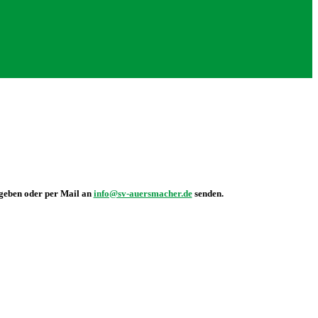
geben oder per Mail an
info@sv-auersmacher.de
senden.