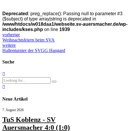
Deprecated
: preg_replace(): Passing null to parameter #3
($subject) of type array|string is deprecated in
/www/htdocs/w018daa1/webseite.sv-auersmacher.de/wp-
includes/kses.php
on line
1939
vorherige
Weihnachtsfeiern beim SVA
weitere
Hallenturnier der SVGG Hangard
Suche
Neue Artikel
7. August 2026
TuS Koblenz - SV
Auersmacher 4:0 (1:0)