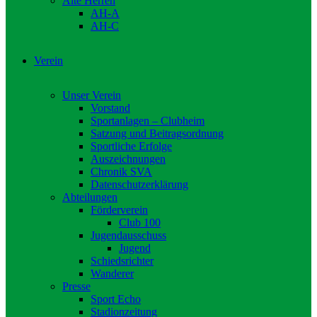
Alte Herren
AH-A
AH-C
Verein
Unser Verein
Vorstand
Sportanlagen – Clubheim
Satzung und Beitragsordnung
Sportliche Erfolge
Auszeichnungen
Chronik SVA
Datenschutzerklärung
Abteilungen
Förderverein
Club 100
Jugendausschuss
Jugend
Schiedsrichter
Wanderer
Presse
Sport Echo
Stadionzeitung