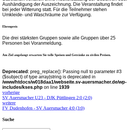
Aushändigung der Auszeichnung. Die Veranstaltung findet
bei jeder Witterung statt. Für die Teilnehmer stehen
Umkleide- und Waschräume zur Verfügung.
Ehrenpreis
Die drei stärksten Gruppen sowie alle Gruppen über 25
Personen bei Voranmeldung.
Am Ziel angelangt erwarten Sie tolle Speisen und Getränke zu zivilen Preisen.
Deprecated
: preg_replace(): Passing null to parameter #3
($subject) of type array|string is deprecated in
/www/htdocs/w018daa1/webseite.sv-auersmacher.de/wp-
includes/kses.php
on line
1939
vorherige
SV Auersmacher U23 - DJK Püttlingen 2:0 (2:0)
weitere
FV Dudenhofen - SV Auersmacher 4:0 (3:0)
Suche