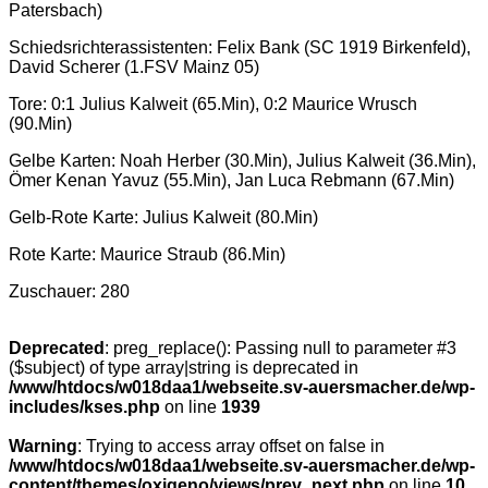
Patersbach)
Schiedsrichterassistenten: Felix Bank (SC 1919 Birkenfeld),
David Scherer (1.FSV Mainz 05)
Tore: 0:1 Julius Kalweit (65.Min), 0:2 Maurice Wrusch
(90.Min)
Gelbe Karten: Noah Herber (30.Min), Julius Kalweit (36.Min),
Ömer Kenan Yavuz (55.Min), Jan Luca Rebmann (67.Min)
Gelb-Rote Karte: Julius Kalweit (80.Min)
Rote Karte: Maurice Straub (86.Min)
Zuschauer: 280
Deprecated
: preg_replace(): Passing null to parameter #3
($subject) of type array|string is deprecated in
/www/htdocs/w018daa1/webseite.sv-auersmacher.de/wp-
includes/kses.php
on line
1939
Warning
: Trying to access array offset on false in
/www/htdocs/w018daa1/webseite.sv-auersmacher.de/wp-
content/themes/oxigeno/views/prev_next.php
on line
10