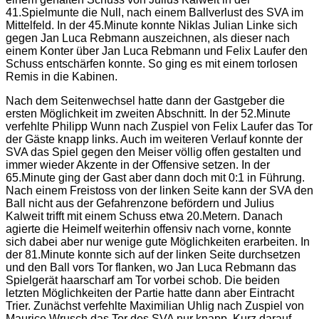
41.Spielmunte die Null, nach einem Ballverlust des SVA im
Mittelfeld. In der 45.Minute konnte Niklas Julian Linke sich
gegen Jan Luca Rebmann auszeichnen, als dieser nach
einem Konter über Jan Luca Rebmann und Felix Laufer den
Schuss entschärfen konnte. So ging es mit einem torlosen
Remis in die Kabinen.
Nach dem Seitenwechsel hatte dann der Gastgeber die
ersten Möglichkeit im zweiten Abschnitt. In der 52.Minute
verfehlte Philipp Wunn nach Zuspiel von Felix Laufer das Tor
der Gäste knapp links. Auch im weiteren Verlauf konnte der
SVA das Spiel gegen den Meiser völlig offen gestalten und
immer wieder Akzente in der Offensive setzen. In der
65.Minute ging der Gast aber dann doch mit 0:1 in Führung.
Nach einem Freistoss von der linken Seite kann der SVA den
Ball nicht aus der Gefahrenzone befördern und Julius
Kalweit trifft mit einem Schuss etwa 20.Metern. Danach
agierte die Heimelf weiterhin offensiv nach vorne, konnte
sich dabei aber nur wenige gute Möglichkeiten erarbeiten. In
der 81.Minute konnte sich auf der linken Seite durchsetzen
und den Ball vors Tor flanken, wo Jan Luca Rebmann das
Spielgerät haarscharf am Tor vorbei schob. Die beiden
letzten Möglichkeiten der Partie hatte dann aber Eintracht
Trier. Zunächst verfehlte Maximilian Uhlig nach Zuspiel von
Maurice Wrusch das Tor des SVA nur knapp. Kurz darauf