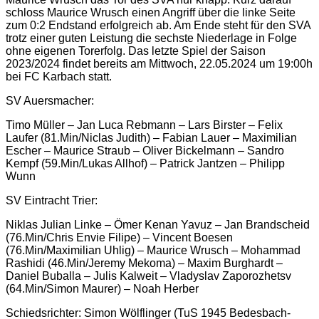
schloss Maurice Wrusch einen Angriff über die linke Seite
zum 0:2 Endstand erfolgreich ab. Am Ende steht für den SVA
trotz einer guten Leistung die sechste Niederlage in Folge
ohne eigenen Torerfolg. Das letzte Spiel der Saison
2023/2024 findet bereits am Mittwoch, 22.05.2024 um 19:00h
bei FC Karbach statt.
SV Auersmacher:
Timo Müller – Jan Luca Rebmann – Lars Birster – Felix
Laufer (81.Min/Niclas Judith) – Fabian Lauer – Maximilian
Escher – Maurice Straub – Oliver Bickelmann – Sandro
Kempf (59.Min/Lukas Allhof) – Patrick Jantzen – Philipp
Wunn
SV Eintracht Trier:
Niklas Julian Linke – Ömer Kenan Yavuz – Jan Brandscheid
(76.Min/Chris Envie Filipe) – Vincent Boesen
(76.Min/Maximilian Uhlig) – Maurice Wrusch – Mohammad
Rashidi (46.Min/Jeremy Mekoma) – Maxim Burghardt –
Daniel Buballa – Julis Kalweit – Vladyslav Zaporozhetsv
(64.Min/Simon Maurer) – Noah Herber
Schiedsrichter: Simon Wölflinger (TuS 1945 Bedesbach-