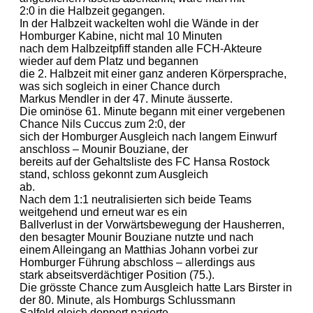
2:0 in die Halbzeit gegangen.
In der Halbzeit wackelten wohl die Wände in der
Homburger Kabine, nicht mal 10 Minuten
nach dem Halbzeitpfiff standen alle FCH-Akteure
wieder auf dem Platz und begannen
die 2. Halbzeit mit einer ganz anderen Körpersprache,
was sich sogleich in einer Chance durch
Markus Mendler in der 47. Minute äusserte.
Die ominöse 61. Minute begann mit einer vergebenen
Chance Nils Cuccus zum 2:0, der
sich der Homburger Ausgleich nach langem Einwurf
anschloss – Mounir Bouziane, der
bereits auf der Gehaltsliste des FC Hansa Rostock
stand, schloss gekonnt zum Ausgleich
ab.
Nach dem 1:1 neutralisierten sich beide Teams
weitgehend und erneut war es ein
Ballverlust in der Vorwärtsbewegung der Hausherren,
den besagter Mounir Bouziane nutzte und nach
einem Alleingang an Matthias Johann vorbei zur
Homburger Führung abschloss – allerdings aus
stark abseitsverdächtiger Position (75.).
Die grösste Chance zum Ausgleich hatte Lars Birster in
der 80. Minute, als Homburgs Schlussmann
Salfeld gleich doppert parierte.