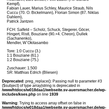
Kempf),
Fabian Lauer, Marius Schley, Maurice Straub, Nils
Cuccu (70. O. Bickelmann), Florian Simon (87. Niklas
Dahlem),
Patrick Jantzen
FCH: Salfeld – Scholz, Schuck, Stegerer, Göcer,
Hingert, Ristl, Bouziane (90.+4. Cheon), Dullek
(Sachanenko),
Mendler, W`Okitasambo
Tore: 1:0 Cuccu (3.)
1:1 Bouziane (61.)
1:2 Bouziane (75.)
Zuschauer: 1.500
SR: Matthias Edrich (Bliesen)
Deprecated
: preg_replace(): Passing null to parameter #3
($subject) of type array|string is deprecated in
/www/htdocs/w018daa1/webseite.sv-auersmacher.de/wp-
includes/kses.php
on line
1939
Warning
: Trying to access array offset on false in
/www/htdocs/w018daa1/webseite.sv-auersmacher.de/wp-