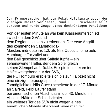
Der SV Auersmacher hat dem Pokal-Halbfinale gegen den
würdigen Rahmen verliehen, rund 1.500 Zuschauer sollt
bereuen und wurde Zeuge eines denkwürdigen Pokalaben
Von der ersten Minute an war kein Klassenunterschied
zwischen dem SVA und
dem Regionalligisten zu erkennen. Der erste Angriff
des kommenden Saarlandliga-
Meisters mündete ins 1:0, als Nils Cuccu alleine aufs
Homburger Tor zulief und
den Ball geschickt über Salfeld lupfte – ein
sehenswerter Treffer, der dem Spiel gleich
seinen Stempel aufdrückte. Es spielte in der ersten
Hälfte weitgehend nur der SVA,
der FC Homburg erspielte sich bis zur Halbzeit nicht
eine einzige herausgespielte
Tormöglichkeit. Nils Cuccu scheiterte in der 17. Minute
an Salfeld, Felix Laufer stand
bei einem schönen Abschluss in der 40. Minute im
Abseits. Hätte der Schiedsrichter
ein weiteres Tor des SVA nicht wegen eines
angeblichen Abseits aberkannt, wäre man mit