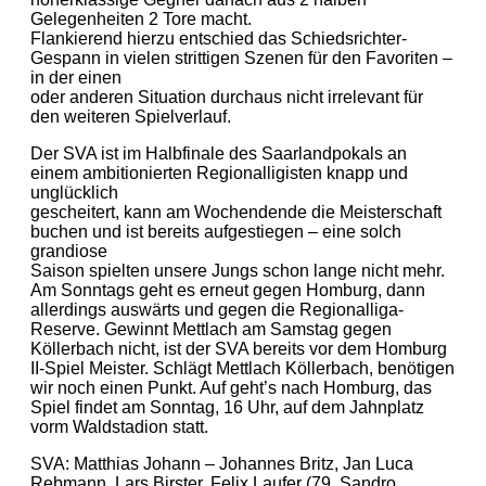
Gelegenheiten 2 Tore macht.
Flankierend hierzu entschied das Schiedsrichter-
Gespann in vielen strittigen Szenen für den Favoriten –
in der einen
oder anderen Situation durchaus nicht irrelevant für
den weiteren Spielverlauf.
Der SVA ist im Halbfinale des Saarlandpokals an
einem ambitionierten Regionalligisten knapp und
unglücklich
gescheitert, kann am Wochendende die Meisterschaft
buchen und ist bereits aufgestiegen – eine solch
grandiose
Saison spielten unsere Jungs schon lange nicht mehr.
Am Sonntags geht es erneut gegen Homburg, dann
allerdings auswärts und gegen die Regionalliga-
Reserve. Gewinnt Mettlach am Samstag gegen
Köllerbach nicht, ist der SVA bereits vor dem Homburg
II-Spiel Meister. Schlägt Mettlach Köllerbach, benötigen
wir noch einen Punkt. Auf geht’s nach Homburg, das
Spiel findet am Sonntag, 16 Uhr, auf dem Jahnplatz
vorm Waldstadion statt.
SVA: Matthias Johann – Johannes Britz, Jan Luca
Rebmann, Lars Birster, Felix Laufer (79. Sandro