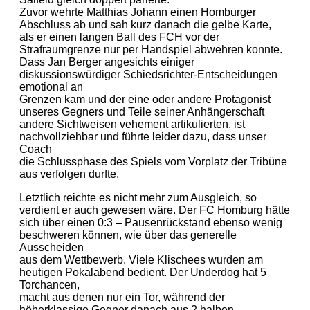
Zuvor wehrte Matthias Johann einen Homburger
Abschluss ab und sah kurz danach die gelbe Karte,
als er einen langen Ball des FCH vor der
Strafraumgrenze nur per Handspiel abwehren konnte.
Dass Jan Berger angesichts einiger
diskussionswürdiger Schiedsrichter-Entscheidungen
emotional an
Grenzen kam und der eine oder andere Protagonist
unseres Gegners und Teile seiner Anhängerschaft
andere Sichtweisen vehement artikulierten, ist
nachvollziehbar und führte leider dazu, dass unser
Coach
die Schlussphase des Spiels vom Vorplatz der Tribüne
aus verfolgen durfte.
Letztlich reichte es nicht mehr zum Ausgleich, so
verdient er auch gewesen wäre. Der FC Homburg hätte
sich über einen 0:3 – Pausenrückstand ebenso wenig
beschweren können, wie über das generelle
Ausscheiden
aus dem Wettbewerb. Viele Klischees wurden am
heutigen Pokalabend bedient. Der Underdog hat 5
Torchancen,
macht aus denen nur ein Tor, während der
höherklassige Gegner danach aus 2 halben