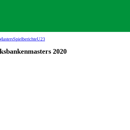
Masters
Spielberichte
U23
lksbankenmasters 2020