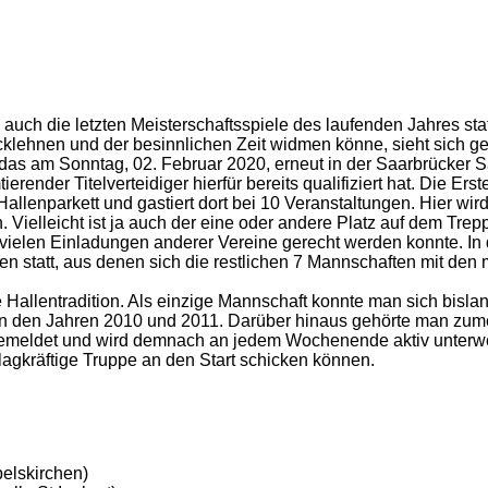
ch die letzten Meisterschaftsspiele des laufenden Jahres sta
klehnen und der besinnlichen Zeit widmen könne, sieht sich g
as am Sonntag, 02. Februar 2020, erneut in der Saarbrücker S
erender Titelverteidiger hierfür bereits qualifiziert hat. Die Er
 Hallenparkett und gastiert dort bei 10 Veranstaltungen. Hier wi
Vielleicht ist ja auch der eine oder andere Platz auf dem Trep
 vielen Einladungen anderer Vereine gerecht werden konnte. In
ten statt, aus denen sich die restlichen 7 Mannschaften mit de
llentradition. Als einzige Mannschaft konnte man sich bislang 
 in den Jahren 2010 und 2011. Darüber hinaus gehörte man zume
gemeldet und wird demnach an jedem Wochenende aktiv unterwegs
agkräftige Truppe an den Start schicken können.
elskirchen)