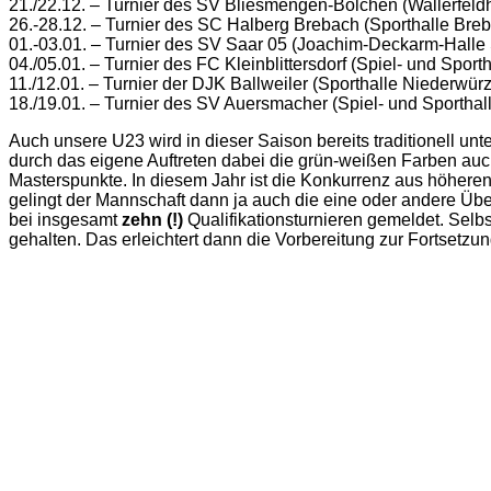
21./22.12. – Turnier des SV Bliesmengen-Bolchen (Wallerfeldha
26.-28.12. – Turnier des SC Halberg Brebach (Sporthalle Bre
01.-03.01. – Turnier des SV Saar 05 (Joachim-Deckarm-Halle
04./05.01. – Turnier des FC Kleinblittersdorf (Spiel- und Sportha
11./12.01. – Turnier der DJK Ballweiler (Sporthalle Niederwür
18./19.01. – Turnier des SV Auersmacher (Spiel- und Sporthalle
Auch unsere U23 wird in dieser Saison bereits traditionell 
durch das eigene Auftreten dabei die grün-weißen Farben auch
Masterspunkte. In diesem Jahr ist die Konkurrenz aus höheren
gelingt der Mannschaft dann ja auch die eine oder andere Üb
bei insgesamt
zehn (!)
Qualifikationsturnieren gemeldet. Sel
gehalten. Das erleichtert dann die Vorbereitung zur Fortsetzu