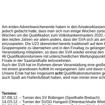
Am ersten Adventswochenende haben in den Amateurklassen au
jedoch gedacht hatte, dass man sich nun einige Wochen zurüc
Wochen um die Qualifikation zum Volksbankenmasters 2020, d
den letzten Jahren vor allem anders, dass der SVA sich als amti
einzuspielen. Die U23 überwintert bereits traditionell auf dem
Gruppenspiele zu überstehen und in den Finaltag zu gelangen. 
Veranstaltung mitspielen, so dass der SVA wieder einmal den
46 Qualifikationsturniere mit unterschiedlichen Wertungspunk
Finale in der Saarlandhalle teilzunehmen.
Auch der SVA hat im Rahmen dieser Veranstaltung eine große Ha
mit einem grandiosen Auftritt im vergangenen Jahr und davor
Unsere Erste hat bei insgesamt
acht
Qualifikationsturnieren 
auch Spaß am Hallenfußball haben, wird man immer eine schl
Termine:
07./08.12. – Turnier des SV Bübingen (Sporthalle Brebach)
14./15.12. – Turnier der SVGG Hangard (Ohlenbachhalle Wieb