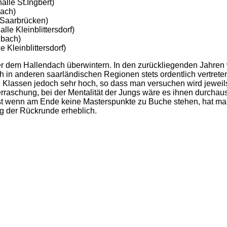
lle St.Ingbert)
bach)
 Saarbrücken)
lle Kleinblittersdorf)
zbach)
 Kleinblittersdorf)
unter dem Hallendach überwintern. In den zurückliegenden Jahr
 in anderen saarländischen Regionen stets ordentlich vertreten
 Klassen jedoch sehr hoch, so dass man versuchen wird jeweils
erraschung, bei der Mentalität der Jungs wäre es ihnen durcha
bst wenn am Ende keine Masterspunkte zu Buche stehen, hat m
ng der Rückrunde erheblich.