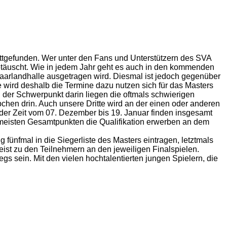
ttgefunden. Wer unter den Fans und Unterstützern des SVA
etäuscht. Wie in jedem Jahr geht es auch in den kommenden
aarlandhalle ausgetragen wird. Diesmal ist jedoch gegenüber
ste wird deshalb die Termine dazu nutzen sich für das Masters
rd der Schwerpunkt darin liegen die oftmals schwierigen
pchen drin. Auch unsere Dritte wird an der einen oder anderen
 der Zeit vom 07. Dezember bis 19. Januar finden insgesamt
n meisten Gesamtpunkten die Qualifikation erwerben an dem
fünfmal in die Siegerliste des Masters eintragen, letztmals
ist zu den Teilnehmern an den jeweiligen Finalspielen.
 sein. Mit den vielen hochtalentierten jungen Spielern, die