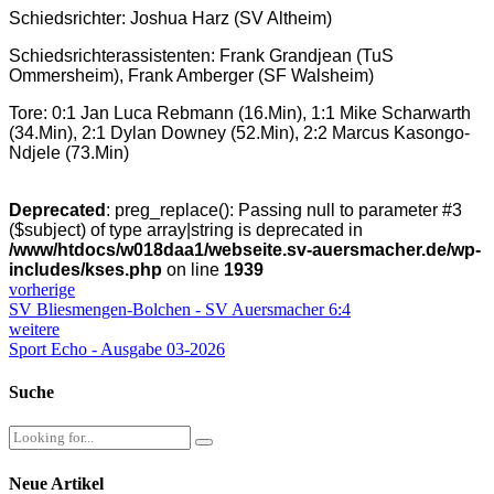
Schiedsrichter: Joshua Harz (SV Altheim)
Schiedsrichterassistenten: Frank Grandjean (TuS
Ommersheim), Frank Amberger (SF Walsheim)
Tore: 0:1 Jan Luca Rebmann (16.Min), 1:1 Mike Scharwarth
(34.Min), 2:1 Dylan Downey (52.Min), 2:2 Marcus Kasongo-
Ndjele (73.Min)
Deprecated
: preg_replace(): Passing null to parameter #3
($subject) of type array|string is deprecated in
/www/htdocs/w018daa1/webseite.sv-auersmacher.de/wp-
includes/kses.php
on line
1939
vorherige
SV Bliesmengen-Bolchen - SV Auersmacher 6:4
weitere
Sport Echo - Ausgabe 03-2026
Suche
Neue Artikel