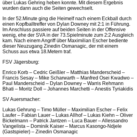
über Lukas Gehring heben konnte. Mit diesem Ergebnis
wurden dann auch die Seiten gewechselt.
In der 52.Minute ging die Heimelf nach einem Eckball durch
einen Kopfballtreffer von Dylan Downey mit 2:1 in Führung.
Im Anschluss passiere auf beiden Seiten in der Offensive
wenig, ehe der SVA in der 73.Spielminute zum 2:2 Ausgleich
kam. Nach einem Angriff über Maximilian Escher bediente
dieser Neuzugang Zinedin Osmanagic, der mit einem
Schuss aus etwa 18.Metern traf.
FSV Jägersburg:
Enrico Korb – Cedric Geißler – Matthias Manderscheid –
Francis Sesay – Mike Scharwarth – Manfred Osei Kwadwo –
Paul Manderscheid – Dylan Downey – Warris Rehmann
Bhati – Moritz Doll – Johannes Marchetti – Anestis Tyriakidis
SV Auersmacher:
Lukas Gehrung – Timo Müller – Maximilian Escher – Felix
Laufer – Fabian Lauer – Lukas Allhof – Lukas Kiehn – Oliver
Bickelmann – Patrick Jantzen – Luca Bauer – Allessandro
Vangelista – Dominik Kaiser – Marcus Kasongo-Ndjele
(Gastspieler) – Zinedin Osmanagic