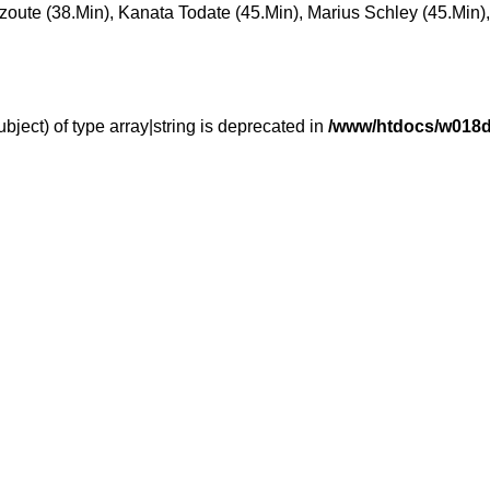
oute (38.Min), Kanata Todate (45.Min), Marius Schley (45.Min)
bject) of type array|string is deprecated in
/www/htdocs/w018d