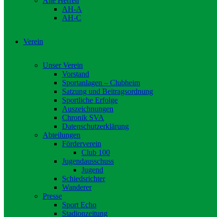
Alte Herren
AH-A
AH-C
Verein
Unser Verein
Vorstand
Sportanlagen – Clubheim
Satzung und Beitragsordnung
Sportliche Erfolge
Auszeichnungen
Chronik SVA
Datenschutzerklärung
Abteilungen
Förderverein
Club 100
Jugendausschuss
Jugend
Schiedsrichter
Wanderer
Presse
Sport Echo
Stadionzeitung