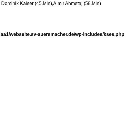
, Dominik Kaiser (45.Min),Almir Ahmetaj (58.Min)
aa1/webseite.sv-auersmacher.de/wp-includes/kses.php