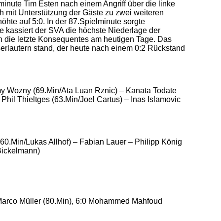
inute Tim Esten nach einem Angriff über die linke
ch mit Unterstützung der Gäste zu zwei weiteren
öhte auf 5:0. In der 87.Spielminute sorgte
kassiert der SVA die höchste Niederlage der
ion die letzte Konsequentes am heutigen Tage. Das
rlautern stand, der heute nach einem 0:2 Rückstand
y Wozny (69.Min/Ata Luan Rznic) – Kanata Todate
l Thieltges (63.Min/Joel Cartus) – Inas Islamovic
60.Min/Lukas Allhof) – Fabian Lauer – Philipp König
 Bickelmann)
:0 Marco Müller (80.Min), 6:0 Mohammed Mahfoud