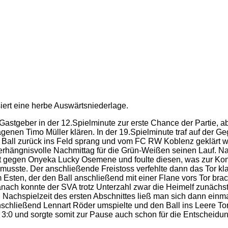
ert eine herbe Auswärtsniederlage.
astgeber in der 12.Spielminute zur erste Chance der Partie,
agenen Timo Müller klären. In der 19.Spielminute traf auf der 
Ball zurück ins Feld sprang und vom FC RW Koblenz geklärt w
rhängnisvolle Nachmittag für die Grün-Weißen seinen Lauf. Na
ät gegen Onyeka Lucky Osemene und foulte diesen, was zur Kon
musste. Der anschließende Freistoss verfehlte dann das Tor kla
 Esten, der den Ball anschließend mit einer Flane vors Tor brac
Danach konnte der SVA trotz Unterzahl zwar die Heimelf zunächs
 Nachspielzeit des ersten Abschnittes ließ man sich dann einma
anschließend Lennart Röder umspielte und den Ball ins Leere Tor
3:0 und sorgte somit zur Pause auch schon für die Entscheidung