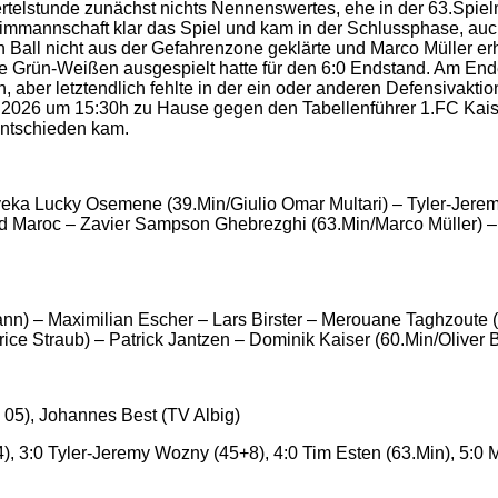
telstunde zunächst nichts Nennenswertes, ehe in der 63.Spielm
e Heimmannschaft klar das Spiel und kam in der Schlussphase, au
 Ball nicht aus der Gefahrenzone geklärte und Marco Müller erh
ün-Weißen ausgespielt hatte für den 6:0 Endstand. Am Ende 
n, aber letztendlich fehlte in der ein oder anderen Defensivakt
2026 um 15:30h zu Hause gegen den Tabellenführer 1.FC Kaise
entschieden kam.
ka Lucky Osemene (39.Min/Giulio Omar Multari) – Tyler-Jerem
roc – Zavier Sampson Ghebrezghi (63.Min/Marco Müller) – Phi
n) – Maximilian Escher – Lars Birster – Merouane Taghzoute (
ce Straub) – Patrick Jantzen – Dominik Kaiser (60.Min/Oliver
 05), Johannes Best (TV Albig)
+4), 3:0 Tyler-Jeremy Wozny (45+8), 4:0 Tim Esten (63.Min), 5