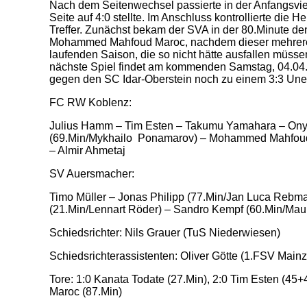
Nach dem Seitenwechsel passierte in der Anfangsvier
Seite auf 4:0 stellte. Im Anschluss kontrollierte di
Treffer. Zunächst bekam der SVA in der 80.Minute den
Mohammed Mahfoud Maroc, nachdem dieser mehrere Gr
laufenden Saison, die so nicht hätte ausfallen müsse
nächste Spiel findet am kommenden Samstag, 04.04.
gegen den SC Idar-Oberstein noch zu einem 3:3 Un
FC RW Koblenz:
Julius Hamm – Tim Esten – Takumu Yamahara – Onye
(69.Min/Mykhailo Ponamarov) – Mohammed Mahfoud Ma
– Almir Ahmetaj
SV Auersmacher:
Timo Müller – Jonas Philipp (77.Min/Jan Luca Rebman
(21.Min/Lennart Röder) – Sandro Kempf (60.Min/Mauri
Schiedsrichter: Nils Grauer (TuS Niederwiesen)
Schiedsrichterassistenten: Oliver Götte (1.FSV Mainz
Tore: 1:0 Kanata Todate (27.Min), 2:0 Tim Esten (45
Maroc (87.Min)