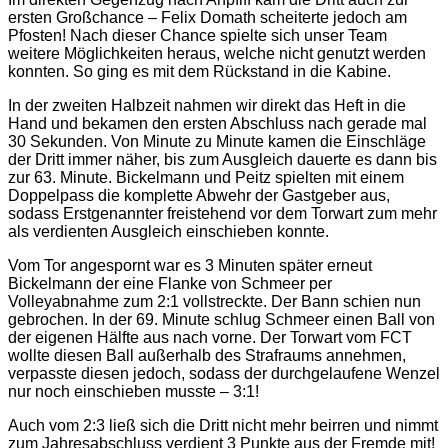
ersten Großchance – Felix Domath scheiterte jedoch am
Pfosten! Nach dieser Chance spielte sich unser Team
weitere Möglichkeiten heraus, welche nicht genutzt werden
konnten. So ging es mit dem Rückstand in die Kabine.
In der zweiten Halbzeit nahmen wir direkt das Heft in die
Hand und bekamen den ersten Abschluss nach gerade mal
30 Sekunden. Von Minute zu Minute kamen die Einschläge
der Dritt immer näher, bis zum Ausgleich dauerte es dann bis
zur 63. Minute. Bickelmann und Peitz spielten mit einem
Doppelpass die komplette Abwehr der Gastgeber aus,
sodass Erstgenannter freistehend vor dem Torwart zum mehr
als verdienten Ausgleich einschieben konnte.
Vom Tor angespornt war es 3 Minuten später erneut
Bickelmann der eine Flanke von Schmeer per
Volleyabnahme zum 2:1 vollstreckte. Der Bann schien nun
gebrochen. In der 69. Minute schlug Schmeer einen Ball von
der eigenen Hälfte aus nach vorne. Der Torwart vom FCT
wollte diesen Ball außerhalb des Strafraums annehmen,
verpasste diesen jedoch, sodass der durchgelaufene Wenzel
nur noch einschieben musste – 3:1!
Auch vom 2:3 ließ sich die Dritt nicht mehr beirren und nimmt
zum Jahresabschluss verdient 3 Punkte aus der Fremde mit!