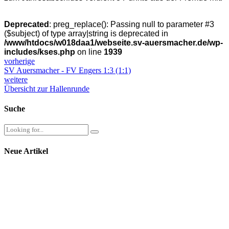
Deprecated
: preg_replace(): Passing null to parameter #3
($subject) of type array|string is deprecated in
/www/htdocs/w018daa1/webseite.sv-auersmacher.de/wp-
includes/kses.php
on line
1939
vorherige
SV Auersmacher - FV Engers 1:3 (1:1)
weitere
Übersicht zur Hallenrunde
Suche
Neue Artikel