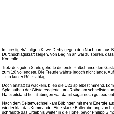
Im prestigeträchtigen Kirwe-Derby gegen den Nachbarn aus Bü
Durchschlagskraft zeigen. Von Beginn an war zu spüren, dass di
Kontrolle.
Trotz des guten Starts gehörte die erste Halbchance den Gäst
zum 1:0 vollendete. Die Freude währte jedoch nicht lange. A
– ein kurzer Rückschlag.
Doch anstatt zu wackeln, blieb die U23 spielbestimmend, kom
Spielaufbau der Gäste reagierte Lars Rothe am schnellsten un
Halbzeitstand her. Bübingen war damit sogar noch gut bedient
Nach dem Seitenwechsel kam Bübingen mit mehr Energie aus 
wieder klar das Kommando. Eine starke Balleroberung von Luka
schraubte das Ergebnis weiter in die Höhe, bevor Philipp Simo