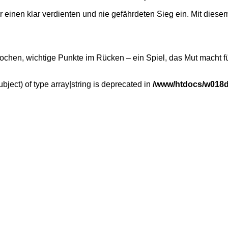
r einen klar verdienten und nie gefährdeten Sieg ein. Mit die
 Wochen, wichtige Punkte im Rücken – ein Spiel, das Mut macht
bject) of type array|string is deprecated in
/www/htdocs/w018d