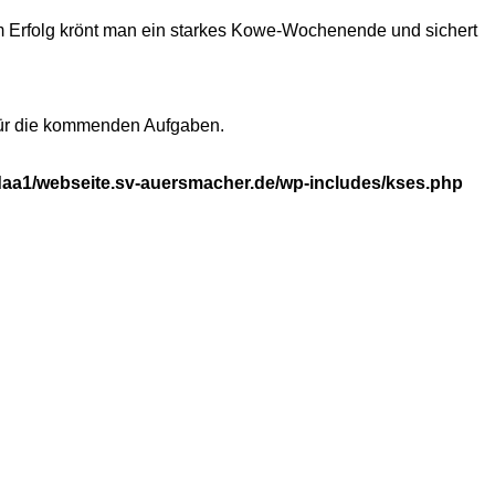
sem Erfolg krönt man ein starkes Kowe-Wochenende und sichert
 für die kommenden Aufgaben.
aa1/webseite.sv-auersmacher.de/wp-includes/kses.php