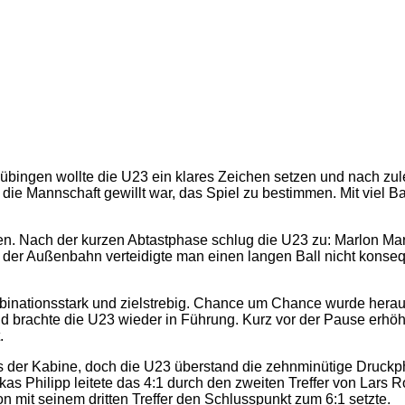
bingen wollte die U23 ein klares Zeichen setzen und nach zule
e Mannschaft gewillt war, das Spiel zu bestimmen. Mit viel Ball
en. Nach der kurzen Abtastphase schlug die U23 zu: Marlon Mart
uf der Außenbahn verteidigte man einen langen Ball nicht kons
binationsstark und zielstrebig. Chance um Chance wurde heraus
d brachte die U23 wieder in Führung. Kurz vor der Pause erhöht
.
der Kabine, doch die U23 überstand die zehnminütige Druckph
s Philipp leitete das 4:1 durch den zweiten Treffer von Lars 
n mit seinem dritten Treffer den Schlusspunkt zum 6:1 setzte.