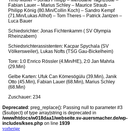
Fabian Lauer – Marius Schley – Maurice Straub –
Philipp König (80.Min/Collin Koch) – Sandro Kempf
(71.Min/Lukas Allhof) – Tom Theres – Patrick Jantzen –
Luca Bauer
Schiedsrichter: Jonas Fichtenkamm ( SV Olympia
Rheinzabern)
Schiedsrichterassistenten: Kacpar Spychala (SV
Völkersweiler), Lukas Nofts (TSG Gau-Bickelheim)
Tore: 1:0 Enrico Rössler (4.Min/HE), 2:0 Jan Mahrla
(29.Min)
Gelbe Karten: Ufuk Can Kömesögülu (39.Min), Janik
Otto (45.Min), Fabian Lauer (68.Min), Marius Schley
(68.Min)
Zuschauer: 234
Deprecated
: preg_replace(): Passing null to parameter #3
($subject) of type array|string is deprecated in
/www/htdocs/w018daa1/webseite.sv-auersmacher.de/wp-
includes/kses.php
on line
1939
vorherige