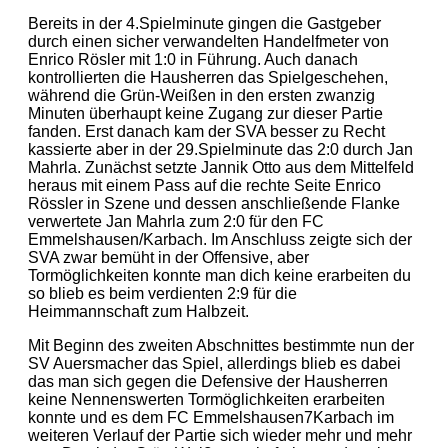
Bereits in der 4.Spielminute gingen die Gastgeber
durch einen sicher verwandelten Handelfmeter von
Enrico Rösler mit 1:0 in Führung. Auch danach
kontrollierten die Hausherren das Spielgeschehen,
während die Grün-Weißen in den ersten zwanzig
Minuten überhaupt keine Zugang zur dieser Partie
fanden. Erst danach kam der SVA besser zu Recht
kassierte aber in der 29.Spielminute das 2:0 durch Jan
Mahrla. Zunächst setzte Jannik Otto aus dem Mittelfeld
heraus mit einem Pass auf die rechte Seite Enrico
Rössler in Szene und dessen anschließende Flanke
verwertete Jan Mahrla zum 2:0 für den FC
Emmelshausen/Karbach. Im Anschluss zeigte sich der
SVA zwar bemüht in der Offensive, aber
Tormöglichkeiten konnte man dich keine erarbeiten du
so blieb es beim verdienten 2:9 für die
Heimmannschaft zum Halbzeit.
Mit Beginn des zweiten Abschnittes bestimmte nun der
SV Auersmacher das Spiel, allerdings blieb es dabei
das man sich gegen die Defensive der Hausherren
keine Nennenswerten Tormöglichkeiten erarbeiten
konnte und es dem FC Emmelshausen7Karbach im
weiteren Verlauf der Partie sich wieder mehr und mehr