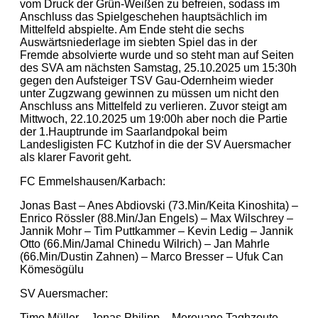
vom Druck der Grün-Weißen zu befreien, sodass im
Anschluss das Spielgeschehen hauptsächlich im
Mittelfeld abspielte. Am Ende steht die sechs
Auswärtsniederlage im siebten Spiel das in der
Fremde absolvierte wurde und so steht man auf Seiten
des SVA am nächsten Samstag, 25.10.2025 um 15:30h
gegen den Aufsteiger TSV Gau-Odernheim wieder
unter Zugzwang gewinnen zu müssen um nicht den
Anschluss ans Mittelfeld zu verlieren. Zuvor steigt am
Mittwoch, 22.10.2025 um 19:00h aber noch die Partie
der 1.Hauptrunde im Saarlandpokal beim
Landesligisten FC Kutzhof in die der SV Auersmacher
als klarer Favorit geht.
FC Emmelshausen/Karbach:
Jonas Bast – Anes Abdiovski (73.Min/Keita Kinoshita) –
Enrico Rössler (88.Min/Jan Engels) – Max Wilschrey –
Jannik Mohr – Tim Puttkammer – Kevin Ledig – Jannik
Otto (66.Min/Jamal Chinedu Wilrich) – Jan Mahrle
(66.Min/Dustin Zahnen) – Marco Bresser – Ufuk Can
Kömesögülu
SV Auersmacher:
Timo Müller – Jonas Philipp – Merouane Taghzoute –