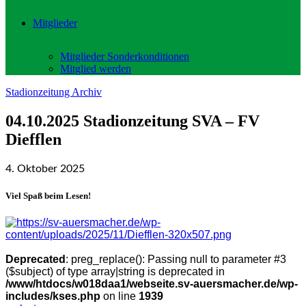
Mitglieder
Mitglieder Sonderkonditionen
Mitglied werden
Stadionzeitung Archiv
04.10.2025 Stadionzeitung SVA – FV
Diefflen
4. Oktober 2025
Viel Spaß beim Lesen!
Deprecated
: preg_replace(): Passing null to parameter #3
($subject) of type array|string is deprecated in
/www/htdocs/w018daa1/webseite.sv-auersmacher.de/wp-
includes/kses.php
on line
1939