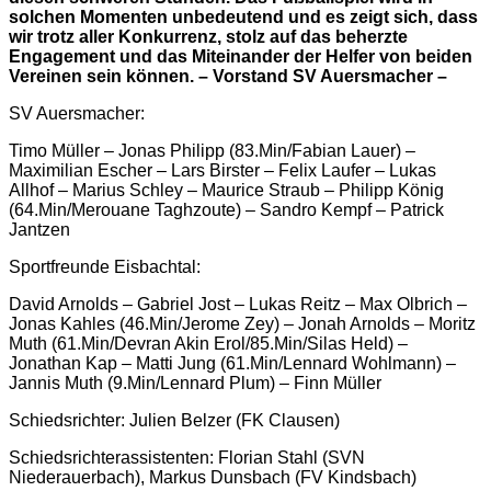
solchen Momenten unbedeutend und es zeigt sich, dass
wir trotz aller Konkurrenz, stolz auf das beherzte
Engagement und das Miteinander der Helfer von beiden
Vereinen sein können. – Vorstand SV Auersmacher –
SV Auersmacher:
Timo Müller – Jonas Philipp (83.Min/Fabian Lauer) –
Maximilian Escher – Lars Birster – Felix Laufer – Lukas
Allhof – Marius Schley – Maurice Straub – Philipp König
(64.Min/Merouane Taghzoute) – Sandro Kempf – Patrick
Jantzen
Sportfreunde Eisbachtal:
David Arnolds – Gabriel Jost – Lukas Reitz – Max Olbrich –
Jonas Kahles (46.Min/Jerome Zey) – Jonah Arnolds – Moritz
Muth (61.Min/Devran Akin Erol/85.Min/Silas Held) –
Jonathan Kap – Matti Jung (61.Min/Lennard Wohlmann) –
Jannis Muth (9.Min/Lennard Plum) – Finn Müller
Schiedsrichter: Julien Belzer (FK Clausen)
Schiedsrichterassistenten: Florian Stahl (SVN
Niederauerbach), Markus Dunsbach (FV Kindsbach)