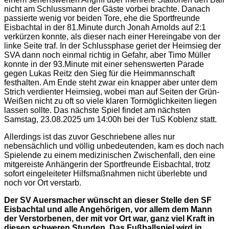
nicht am Schlussmann der Gäste vorbei brachte. Danach
passierte wenig vor beiden Tore, ehe die Sportfreunde
Eisbachtal in der 81.Minute durch Jonah Arnolds auf 2:1
verkürzen konnte, als dieser nach einer Hereingabe von der
linke Seite traf. In der Schlussphase geriet der Heimsieg der
SVA dann noch einmal richtig in Gefahr, aber Timo Müller
konnte in der 93.Minute mit einer sehenswerten Parade
gegen Lukas Reitz den Sieg für die Heimmannschaft
festhalten. Am Ende steht zwar ein knapper aber unter dem
Strich verdienter Heimsieg, wobei man auf Seiten der Grün-
Weißen nicht zu oft so viele klaren Tormöglichkeiten liegen
lassen sollte. Das nächste Spiel findet am nächsten
Samstag, 23.08.2025 um 14:00h bei der TuS Koblenz statt.
Allerdings ist das zuvor Geschriebene alles nur
nebensächlich und völlig unbedeutenden, kam es doch nach
Spielende zu einem medizinischen Zwischenfall, den eine
mitgereiste Anhängerin der Sportfreunde Eisbachtal, trotz
sofort eingeleiteter Hilfsmaßnahmen nicht überlebte und
noch vor Ort verstarb.
Der SV Auersmacher wünscht an dieser Stelle den SF
Eisbachtal und alle Angehörigen, vor allem dem Mann
der Verstorbenen, der mit vor Ort war, ganz viel Kraft in
diesen schweren Stunden. Das Fußballspiel wird in