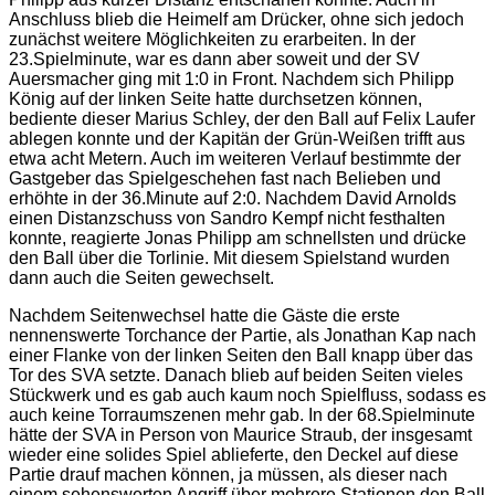
Anschluss blieb die Heimelf am Drücker, ohne sich jedoch
zunächst weitere Möglichkeiten zu erarbeiten. In der
23.Spielminute, war es dann aber soweit und der SV
Auersmacher ging mit 1:0 in Front. Nachdem sich Philipp
König auf der linken Seite hatte durchsetzen können,
bediente dieser Marius Schley, der den Ball auf Felix Laufer
ablegen konnte und der Kapitän der Grün-Weißen trifft aus
etwa acht Metern. Auch im weiteren Verlauf bestimmte der
Gastgeber das Spielgeschehen fast nach Belieben und
erhöhte in der 36.Minute auf 2:0. Nachdem David Arnolds
einen Distanzschuss von Sandro Kempf nicht festhalten
konnte, reagierte Jonas Philipp am schnellsten und drücke
den Ball über die Torlinie. Mit diesem Spielstand wurden
dann auch die Seiten gewechselt.
Nachdem Seitenwechsel hatte die Gäste die erste
nennenswerte Torchance der Partie, als Jonathan Kap nach
einer Flanke von der linken Seiten den Ball knapp über das
Tor des SVA setzte. Danach blieb auf beiden Seiten vieles
Stückwerk und es gab auch kaum noch Spielfluss, sodass es
auch keine Torraumszenen mehr gab. In der 68.Spielminute
hätte der SVA in Person von Maurice Straub, der insgesamt
wieder eine solides Spiel ablieferte, den Deckel auf diese
Partie drauf machen können, ja müssen, als dieser nach
einem sehenswerten Angriff über mehrere Stationen den Ball