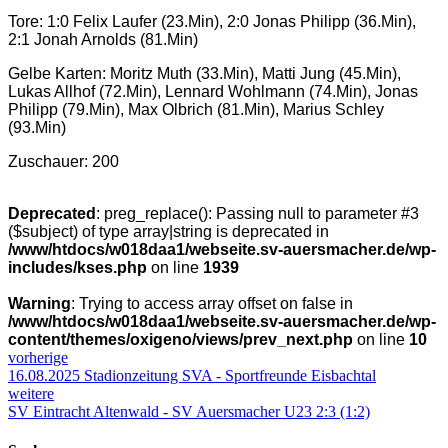
Tore: 1:0 Felix Laufer (23.Min), 2:0 Jonas Philipp (36.Min),
2:1 Jonah Arnolds (81.Min)
Gelbe Karten: Moritz Muth (33.Min), Matti Jung (45.Min),
Lukas Allhof (72.Min), Lennard Wohlmann (74.Min), Jonas
Philipp (79.Min), Max Olbrich (81.Min), Marius Schley
(93.Min)
Zuschauer: 200
Deprecated
: preg_replace(): Passing null to parameter #3
($subject) of type array|string is deprecated in
/www/htdocs/w018daa1/webseite.sv-auersmacher.de/wp-
includes/kses.php
on line
1939
Warning
: Trying to access array offset on false in
/www/htdocs/w018daa1/webseite.sv-auersmacher.de/wp-
content/themes/oxigeno/views/prev_next.php
on line
10
vorherige
16.08.2025 Stadionzeitung SVA - Sportfreunde Eisbachtal
weitere
SV Eintracht Altenwald - SV Auersmacher U23 2:3 (1:2)