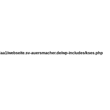
aa1/webseite.sv-auersmacher.de/wp-includes/kses.php