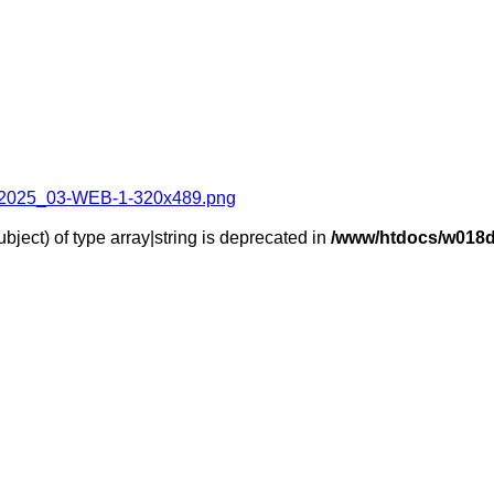
bject) of type array|string is deprecated in
/www/htdocs/w018d