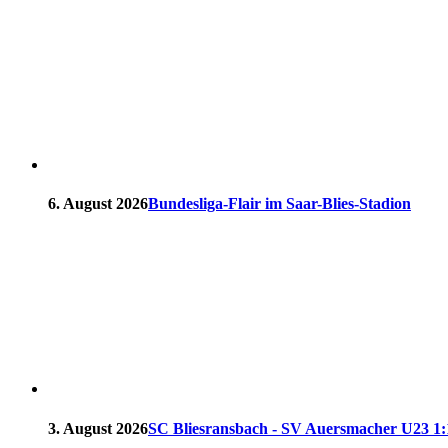
6. August 2026
Bundesliga-Flair im Saar-Blies-Stadion
3. August 2026
SC Bliesransbach - SV Auersmacher U23 1:1