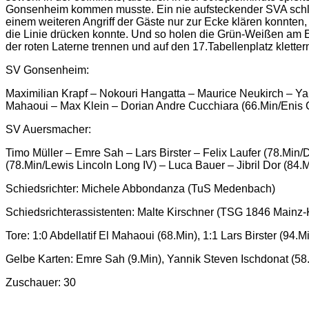
Gonsenheim kommen musste. Ein nie aufsteckender SVA schlug 
einem weiteren Angriff der Gäste nur zur Ecke klären konnte
die Linie drücken konnte. Und so holen die Grün-Weißen am 
der roten Laterne trennen und auf den 17.Tabellenplatz klett
SV Gonsenheim:
Maximilian Krapf – Nokouri Hangatta – Maurice Neukirch – Yann
Mahaoui – Max Klein – Dorian Andre Cucchiara (66.Min/Enis 
SV Auersmacher:
Timo Müller – Emre Sah – Lars Birster – Felix Laufer (78.Min/
(78.Min/Lewis Lincoln Long IV) – Luca Bauer – Jibril Dor (84.
Schiedsrichter: Michele Abbondanza (TuS Medenbach)
Schiedsrichterassistenten: Malte Kirschner (TSG 1846 Main
Tore: 1:0 Abdellatif El Mahaoui (68.Min), 1:1 Lars Birster (94.M
Gelbe Karten: Emre Sah (9.Min), Yannik Steven Ischdonat (58
Zuschauer: 30