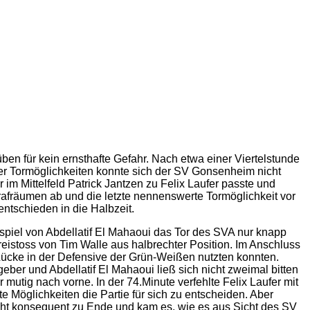
n für kein ernsthafte Gefahr. Nach etwa einer Viertelstunde
er Tormöglichkeiten konnte sich der SV Gonsenheim nicht
m Mittelfeld Patrick Jantzen zu Felix Laufer passte und
afräumen ab und die letzte nennenswerte Tormöglichkeit vor
entschieden in die Halbzeit.
spiel von Abdellatif El Mahaoui das Tor des SVA nur knapp
reistoss von Tim Walle aus halbrechter Position. Im Anschluss
n Lücke in der Defensive der Grün-Weißen nutzten konnten.
eber und Abdellatif El Mahaoui ließ sich nicht zweimal bitten
utig nach vorne. In der 74.Minute verfehlte Felix Laufer mit
Möglichkeiten die Partie für sich zu entscheiden. Aber
nicht konsequent zu Ende und kam es, wie es aus Sicht des SV