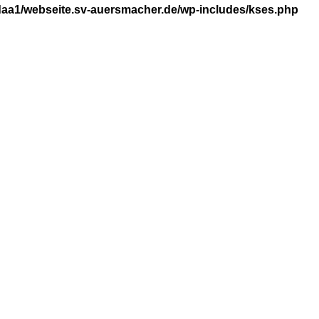
aa1/webseite.sv-auersmacher.de/wp-includes/kses.php