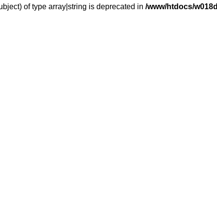
bject) of type array|string is deprecated in
/www/htdocs/w018d