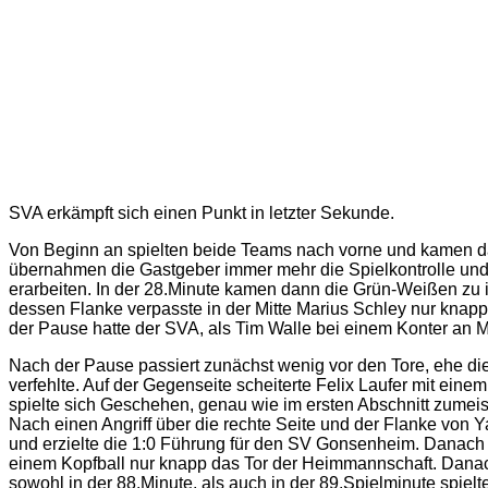
SVA erkämpft sich einen Punkt in letzter Sekunde.
Von Beginn an spielten beide Teams nach vorne und kamen dab
übernahmen die Gastgeber immer mehr die Spielkontrolle und 
erarbeiten. In der 28.Minute kamen dann die Grün-Weißen zu i
dessen Flanke verpasste in der Mitte Marius Schley nur knap
der Pause hatte der SVA, als Tim Walle bei einem Konter an Ma
Nach der Pause passiert zunächst wenig vor den Tore, ehe di
verfehlte. Auf der Gegenseite scheiterte Felix Laufer mit ei
spielte sich Geschehen, genau wie im ersten Abschnitt zumeis
Nach einen Angriff über die rechte Seite und der Flanke von Y
und erzielte die 1:0 Führung für den SV Gonsenheim. Danach s
einem Kopfball nur knapp das Tor der Heimmannschaft. Danach
sowohl in der 88.Minute, als auch in der 89.Spielminute spiel