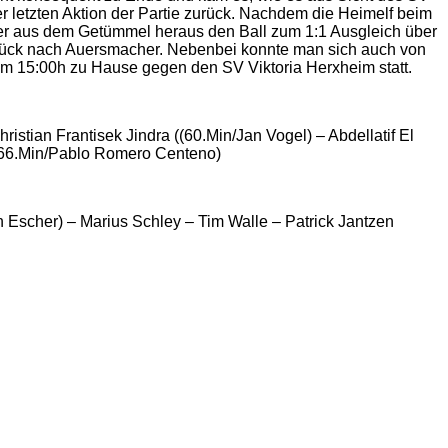
 letzten Aktion der Partie zurück. Nachdem die Heimelf beim
ster aus dem Getümmel heraus den Ball zum 1:1 Ausgleich über
urück nach Auersmacher. Nebenbei konnte man sich auch von
 um 15:00h zu Hause gegen den SV Viktoria Herxheim statt.
stian Frantisek Jindra ((60.Min/Jan Vogel) – Abdellatif El
 (66.Min/Pablo Romero Centeno)
n Escher) – Marius Schley – Tim Walle – Patrick Jantzen