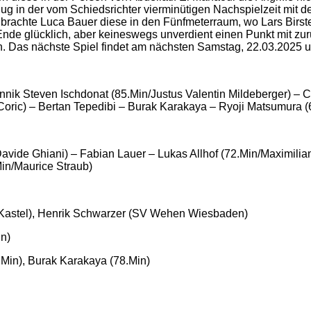
in der vom Schiedsrichter vierminütigen Nachspielzeit mit der
n, brachte Luca Bauer diese in den Fünfmeterraum, wo Lars Bir
Ende glücklich, aber keineswegs unverdient einen Punkt mit z
ern. Das nächste Spiel findet am nächsten Samstag, 22.03.2025
ik Steven Ischdonat (85.Min/Justus Valentin Mildeberger) – Chri
Coric) – Bertan Tepedibi – Burak Karakaya – Ryoji Matsumura
Davide Ghiani) – Fabian Lauer – Lukas Allhof (72.Min/Maximilia
Min/Maurice Straub)
z-Kastel), Henrik Schwarzer (SV Wehen Wiesbaden)
in)
.Min), Burak Karakaya (78.Min)