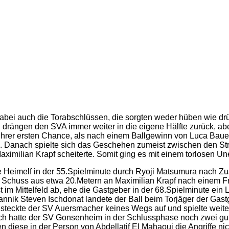
ei auch die Torabschlüssen, die sorgten weder hüben wie drübe
drängen den SVA immer weiter in die eigene Hälfte zurück, ab
hrer ersten Chance, als nach einem Ballgewinn von Luca Bauer i
p. Danach spielte sich das Geschehen zumeist zwischen den Str
ximilian Krapf scheiterte. Somit ging es mit einem torlosen Un
e Heimelf in der 55.Spielminute durch Ryoji Matsumura nach Zu
nem Schuss aus etwa 20.Metern an Maximilian Krapf nach einem F
t im Mittelfeld ab, ehe die Gastgeber in der 68.Spielminute ei
annik Steven Ischdonat landete der Ball beim Torjäger der Gastg
teckte der SV Auersmacher keines Wegs auf und spielte weiter m
 hatte der SV Gonsenheim in der Schlussphase noch zwei gute 
ten diese in der Person von Abdellatif El Mahaoui die Angriffe 