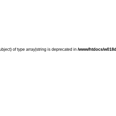
bject) of type array|string is deprecated in
/www/htdocs/w018d