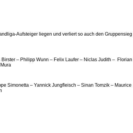
rlandliga-Aufsteiger liegen und verliert so auch den Gruppens
irster – Philipp Wunn – Felix Laufer – Niclas Judith – Floria
 Mura
e Simonetta – Yannick Jungfleisch – Sinan Tomzik – Maurice U
m