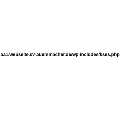
aa1/webseite.sv-auersmacher.de/wp-includes/kses.php